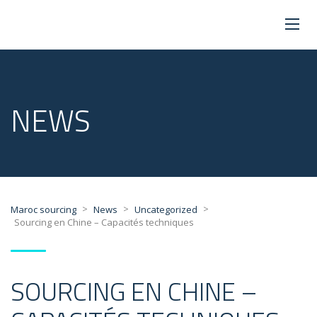
NEWS
>
>
>
Maroc sourcing
News
Uncategorized
Sourcing en Chine – Capacités techniques
SOURCING EN CHINE –