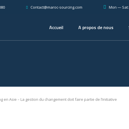
080
Mon — Sat
Contact@maroc-sourcing.com
Accueil
A propos de nous
g en Asie – La gestion du changement doit faire partie de l’initiative