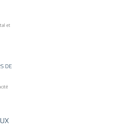
tal et
RS DE
acité
AUX