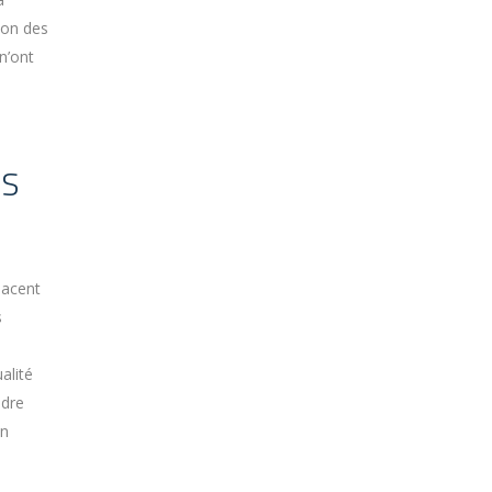
son des
n’ont
US
lacent
s
alité
udre
on