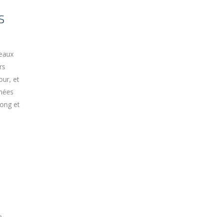
S
veaux
rs
our, et
gnées
long et
É
a