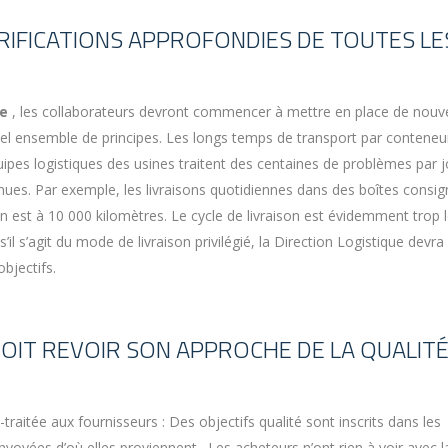
ÉRIFICATIONS APPROFONDIES DE TOUTES LE
ue
, les collaborateurs devront commencer à mettre en place de nou
vel ensemble de principes. Les longs temps de transport par conteneu
ipes logistiques des usines traitent des centaines de problèmes par j
enues. Par exemple, les livraisons quotidiennes dans des boîtes consi
n est à 10 000 kilomètres. Le cycle de livraison est évidemment trop 
’il s’agit du mode de livraison privilégié, la Direction Logistique devra
bjectifs.
OIT REVOIR SON APPROCHE DE LA QUALIT
traitée aux fournisseurs : Des objectifs qualité sont inscrits dans les
nvoyées d’où elles proviennent . Les acheteurs n’ont rien à voir avec l