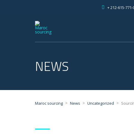
+ 212-615-771-
NEWS
>
>
>
Maroc sourcing
News
Uncategorized
Sourcin