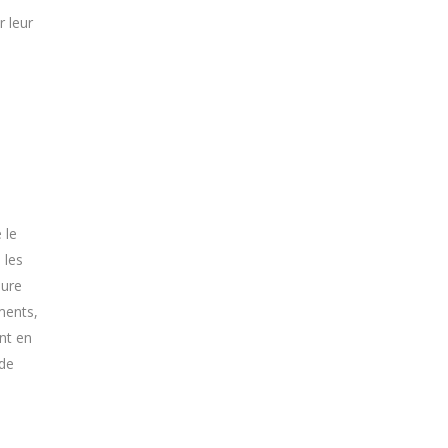
 leur
 le
 les
sure
ments,
nt en
 de