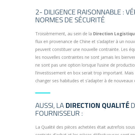
2- DILIGENCE RAISONNABLE : V
NORMES DE SÉCURITÉ
Troisièmement, au sein de la
Direction Logistiq
flux en provenance de Chine et s’adapter à un nou
peuvent constituer une nouvelle contrainte. Les équ
les nouvelles contraintes ne sont jamais les bienv
ne sont pas une option lorsque l’usine de productio
l’investissement en box serait trop important. Mais s
changer ses habitudes et s’adapter à de nouveaux o
AUSSI, LA
DIRECTION QUALITÉ
D
FOURNISSEUR :
La Qualité des pièces achetées était autrefois sous-
contrats d’achat et les pièces défectueuses sont re